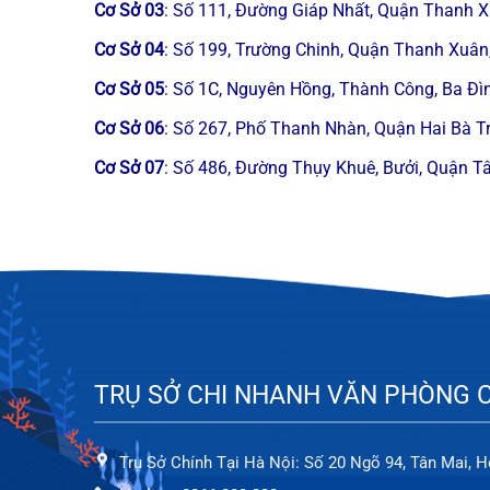
Cơ Sở 03
: Số 111, Đường Giáp Nhất, Quận Thanh X
Cơ Sở 04
: Số 199, Trường Chinh, Quận Thanh Xuân
Cơ Sở 05
: Số 1C, Nguyên Hồng, Thành Công, Ba Đìn
Cơ Sở 06
: Số 267, Phố Thanh Nhàn, Quận Hai Bà T
Cơ Sở 07
: Số 486, Đường Thụy Khuê, Bưởi, Quận Tâ
TRỤ SỞ CHI NHANH VĂN PHÒNG 
Trụ Sở Chính Tại Hà Nội: Số 20 Ngõ 94, Tân Mai, 