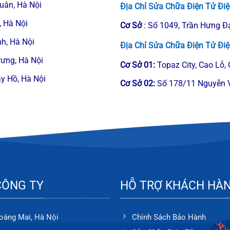
uân, Hà Nội
Địa Chỉ Sửa Chữa Điện Tử Điệ
, Hà Nội
Cơ Sở
: Số 1049, Trần Hưng Đ
h, Hà Nội
Địa Chỉ Sửa Chữa Điện Tử Đi
rưng, Hà Nội
Cơ Sở
01
:
Topaz City, Cao Lỗ,
y Hồ, Hà Nội
Cơ Sở
02
:
Số 178/11 Nguyễn 
CÔNG TY
HỖ TRỢ KHÁCH HÀ
Hoàng Mai, Hà Nội
Chính Sách Bảo Hành