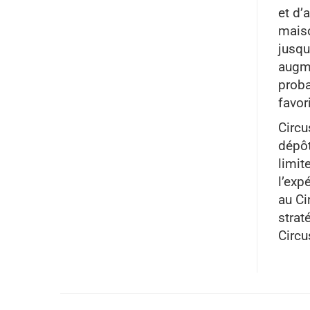
et d’
maiso
jusqu
augme
proba
favor
Circu
dépôt
limit
l’exp
au Ci
strat
Circu