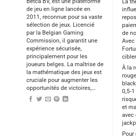
Betca BV, est une plateforme
La th
de jeu en ligne lancée en
influ
2011, reconnue pour sa vaste
repos
sélection de jeux. Licencié
paiem
par la Belgian Gaming
de no
Commission, il garantit une
Avec 
expérience sécurisée,
Fortu
principalement pour les
cible
joueurs belges. La maîtrise de
À la 
la mathématique des jeux est
rouge
cruciale pour augmenter les
black
opportunités de victoires,…
0,5-1
risqu
et ma
avec 
jackp
Pour 