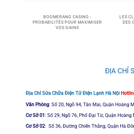
 SUA
BOOMERANG CASINO :
LES C
CASINO
PROBABILITÉS POUR MAXIMISER
DES 
VOS GAINS
ĐỊA CHỈ
Địa Chỉ Sửa Chữa Điện Tử Điện Lạnh Hà Nội
Hotlin
Văn Phòng
: Số 20, Ngõ 94, Tân Mai, Quận Hoàng M
Cơ Sở 01
: Số 29, Ngõ 76, Phố Đại Từ, Quận Hoàng 
Cơ Sở 02
: Số 36, Đường Chiến Thắng, Quận Hà Đô