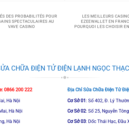
LÉS DES PROBABILITÉS POUR
LES MEILLEURS CASIN
GAINS SPECTACULAIRES AU
EZEEWALLET EN FRANC
VAVE CASINO
POURQUOI LES CHOISIR EN
 SỬA CHỮA ĐIỆN TỬ ĐIỆN LẠNH NGỌC THẠC
e:
0866 200 222
Địa Chỉ Sửa Chữa Điện Tử Đi
ai, Hà Nội
Cơ Sở
01
:
Số 402, Đ. Lý Thườn
Mai, Hà Nội
Cơ Sở
02
: Số 25, Nguyễn Tông
ng, Hà Nội
Cơ Sở
03
: Dốc Thái Hạc, Đầu 