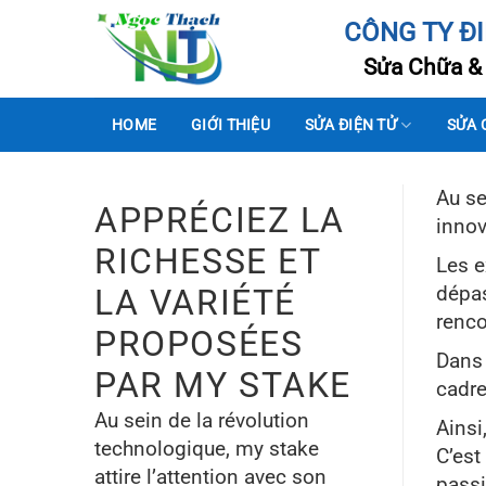
Bỏ
CÔNG TY Đ
qua
Sửa Chữa & 
nội
dung
HOME
GIỚI THIỆU
SỬA ĐIỆN TỬ
SỬA 
Au se
APPRÉCIEZ LA
innov
RICHESSE ET
Les e
dépas
LA VARIÉTÉ
renco
PROPOSÉES
Dans 
PAR MY STAKE
cadre
Au sein de la révolution
Ainsi
technologique, my stake
C’est
attire l’attention avec son
pass