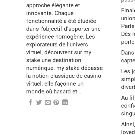
approche élégante et
Final
innovante. Chaque
union
fonctionnalité a été étudiée
Parte
dans l’objectif d’apporter une
Dès l
expérience homogène. Les
porte
explorateurs de l’univers
virtuel, découvrent sur my
Dans 
stake une destination
capte
numérique. my stake dépasse
Les j
la notion classique de casino
simpl
virtuel, elle façonne un
diver
monde où hasard et…
Au fi
confi
singu
Ainsi
loved