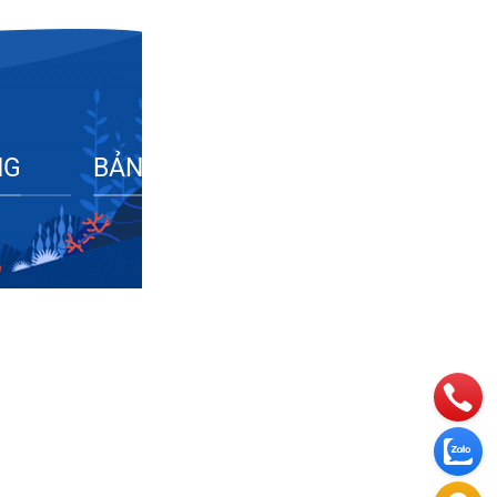
NG
BẢN ĐỒ CHỈ ĐƯỜNG