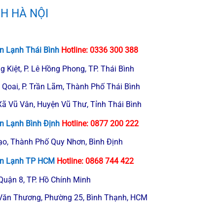
H HÀ NỘI
ện Lạnh Thái Bình
Hotline:
0336 300 388
g Kiệt, P. Lê Hồng Phong, TP. Thái Bình
 Qoai, P. Trần Lãm, Thành Phố Thái Bình
Xã Vũ Vân, Huyện Vũ Thư, Tỉnh Thái Bình
n Lạnh Bình Định
Hotline:
0877 200 222
ạo, Thành Phố Quy Nhơn, Bình Định
ện Lạnh TP HCM
Hotline:
0868 744 422
 Quận 8, TP. Hồ Chính Minh
Văn Thương, Phường 25, Bình Thạnh, HCM