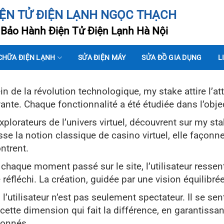
IỆN TỬ ĐIỆN LẠNH NGỌC THẠCH
Bảo Hành Điện Tử Điện Lạnh Hà Nội
CHỮA ĐIỆN LẠNH
SỬA ĐIỆN MÁY
SỬA ĐỒ GIA DỤNG
L
in de la révolution technologique, my stake attire l’a
ante. Chaque fonctionnalité a été étudiée dans l’obj
xplorateurs de l’univers virtuel, découvrent sur my s
se la notion classique de casino virtuel, elle façonn
ntrent.
chaque moment passé sur le site, l’utilisateur ressent
 réfléchi. La création, guidée par une vision équilibrée,
, l’utilisateur n’est pas seulement spectateur. Il se 
 cette dimension qui fait la différence, en garantiss
ionnés.