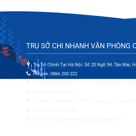
TRỤ SỞ CHI NHANH VĂN PHÒNG 
Trụ Sở Chính Tại Hà Nội: Số 20 Ngõ 94, Tân Mai, 
Hotline: 0866 200 222
Chi Nhánh Bình Định: Số 1049, Trần Hưng Đạo, Quy
Hotline: 0877 200 222
Chi Nhánh Thái Bình: Số 402, Đường Lý Thường Kiệt
Hotline: 0336 300 388
Email: Dientudienlanhngocthach@gmail.com