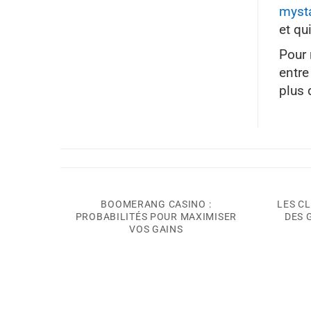
mysta
et qu
Pour 
entre
plus 
 SUA
BOOMERANG CASINO :
LES C
CASINO
PROBABILITÉS POUR MAXIMISER
DES 
VOS GAINS