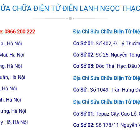
 SỬA CHỮA ĐIỆN TỬ ĐIỆN LẠNH NGỌC THẠC
e:
0866 200 222
Địa Chỉ Sửa Chữa Điện Tử Đi
ai, Hà Nội
Cơ Sở
01
:
Số 402, Đ. Lý Thườn
Mai, Hà Nội
Cơ Sở
02
: Số 25, Nguyễn Tông
ng, Hà Nội
Cơ Sở
03
: Dốc Thái Hạc, Đầu 
uân, Hà Nội
Địa Chỉ Sửa Chữa Điện Tử Điệ
, Hà Nội
Cơ Sở
: Số 1049, Trần Hưng Đ
h, Hà Nội
Địa Chỉ Sửa Chữa Điện Tử Đi
rưng, Hà Nội
Cơ Sở
01
:
Topaz City, Cao Lỗ,
y Hồ, Hà Nội
Cơ Sở
02
:
Số 178/11 Nguyễn 