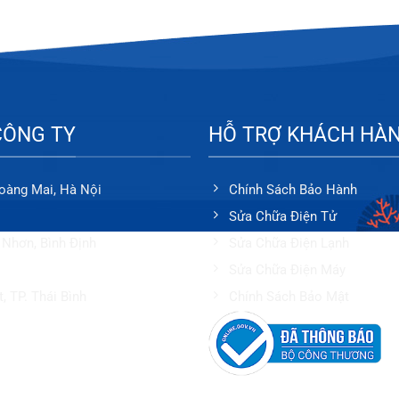
CÔNG TY
HỖ TRỢ KHÁCH HÀ
Hoàng Mai, Hà Nội
Chính Sách Bảo Hành
Sửa Chữa Điện Tử
 Nhơn, Bình Định
Sửa Chữa Điện Lạnh
Sửa Chữa Điện Máy
, TP. Thái Bình
Chính Sách Bảo Mật