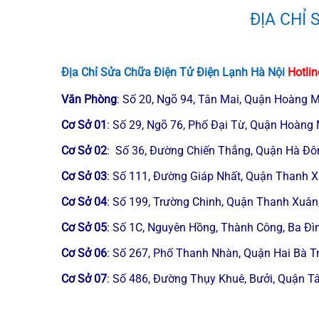
ĐỊA CHỈ
Địa Chỉ Sửa Chữa Điện Tử Điện Lạnh Hà Nội
Hotlin
Văn Phòng
: Số 20, Ngõ 94, Tân Mai, Quận Hoàng M
Cơ Sở 01
: Số 29, Ngõ 76, Phố Đại Từ, Quận Hoàng 
Cơ Sở 02
: Số 36, Đường Chiến Thắng, Quận Hà Đô
Cơ Sở 03
: Số 111, Đường Giáp Nhất, Quận Thanh X
Cơ Sở 04
: Số 199, Trường Chinh, Quận Thanh Xuân
Cơ Sở 05
: Số 1C, Nguyên Hồng, Thành Công, Ba Đìn
Cơ Sở 06
: Số 267, Phố Thanh Nhàn, Quận Hai Bà T
Cơ Sở 07
: Số 486, Đường Thụy Khuê, Bưởi, Quận Tâ