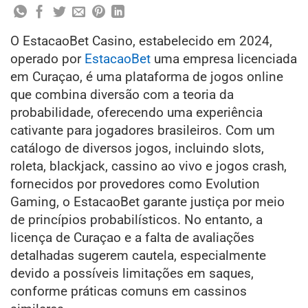
O EstacaoBet Casino, estabelecido em 2024,
operado por
EstacaoBet
uma empresa licenciada
em Curaçao, é uma plataforma de jogos online
que combina diversão com a teoria da
probabilidade, oferecendo uma experiência
cativante para jogadores brasileiros. Com um
catálogo de diversos jogos, incluindo slots,
roleta, blackjack, cassino ao vivo e jogos crash,
fornecidos por provedores como Evolution
Gaming, o EstacaoBet garante justiça por meio
de princípios probabilísticos. No entanto, a
licença de Curaçao e a falta de avaliações
detalhadas sugerem cautela, especialmente
devido a possíveis limitações em saques,
conforme práticas comuns em cassinos