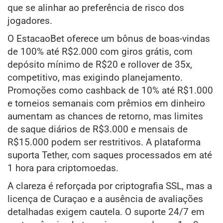
que se alinhar ao preferência de risco dos
jogadores.
O EstacaoBet oferece um bônus de boas-vindas
de 100% até R$2.000 com giros grátis, com
depósito mínimo de R$20 e rollover de 35x,
competitivo, mas exigindo planejamento.
Promoções como cashback de 10% até R$1.000
e torneios semanais com prêmios em dinheiro
aumentam as chances de retorno, mas limites
de saque diários de R$3.000 e mensais de
R$15.000 podem ser restritivos. A plataforma
suporta Tether, com saques processados em até
1 hora para criptomoedas.
A clareza é reforçada por criptografia SSL, mas a
licença de Curaçao e a ausência de avaliações
detalhadas exigem cautela. O suporte 24/7 em