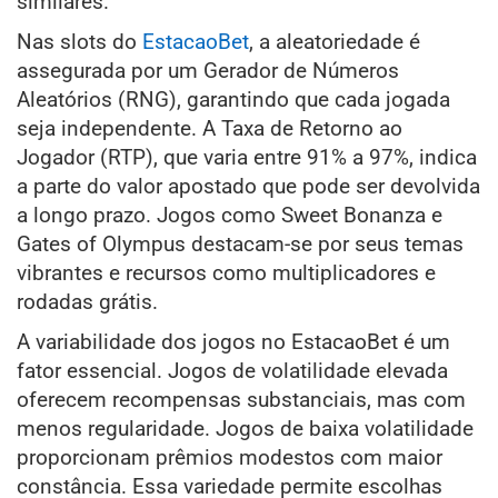
similares.
Nas slots do
EstacaoBet
, a aleatoriedade é
assegurada por um Gerador de Números
Aleatórios (RNG), garantindo que cada jogada
seja independente. A Taxa de Retorno ao
Jogador (RTP), que varia entre 91% a 97%, indica
a parte do valor apostado que pode ser devolvida
a longo prazo. Jogos como Sweet Bonanza e
Gates of Olympus destacam-se por seus temas
vibrantes e recursos como multiplicadores e
rodadas grátis.
A variabilidade dos jogos no EstacaoBet é um
fator essencial. Jogos de volatilidade elevada
oferecem recompensas substanciais, mas com
menos regularidade. Jogos de baixa volatilidade
proporcionam prêmios modestos com maior
constância. Essa variedade permite escolhas