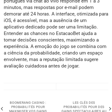
português via chat ao vivo responde em 1 a 3
minutos, mas respostas por e-mail podem
demorar até 24 horas. A interface, otimizada para
iOS, é acessível, mas a ausência de um
aplicativo dedicado pode ser uma limitação.
Entender as chances no EstacaoBet ajuda a
tomar decisões conscientes, maximizando a
experiência. A emoção do jogo se combina com
a ciência da probabilidade, criando um espaço
envolvente, mas a reputação limitada sugere
avaliação cuidadosa antes de jogar.
BOOMERANG CASINO :
LES CLÉS DES
PROBABILITÉS POUR
PROBABILITÉS POUR DES
MAXIMISER VOS GAINS
GAINS SPECTACULAIRES AU