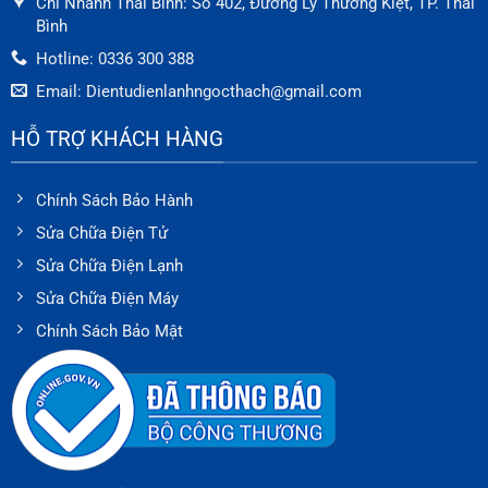
Chi Nhánh Thái Bình: Số 402, Đường Lý Thường Kiệt, TP. Thái
Bình
Hotline: 0336 300 388
Email: Dientudienlanhngocthach@gmail.com
HỖ TRỢ KHÁCH HÀNG
Chính Sách Bảo Hành
Sửa Chữa Điện Tử
Sửa Chữa Điện Lạnh
Sửa Chữa Điện Máy
Chính Sách Bảo Mật