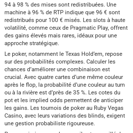
94 à 98 % des mises sont redistribuées. Une
machine à 96 % de RTP indique que 96 € sont
redistribués pour 100 € misés. Les slots à haute
volatilité, comme ceux de Pragmatic Play, offrent
des gains élevés mais rares, idéaux pour une
approche stratégique.
Le poker, notamment le Texas Hold’em, repose
sur des probabilités complexes. Calculer les
chances d’améliorer une combinaison est
crucial. Avec quatre cartes d’une même couleur
après le flop, la probabilité d’une couleur au turn
ou à la rivière est d’près de 35 %. Les cotes du
pot et les implied odds permettent de anticiper
les gains. Les tournois de poker au Ruby Vegas
Casino, avec leurs variations des blinds, exigent
une gestion probabiliste rigoureuse.