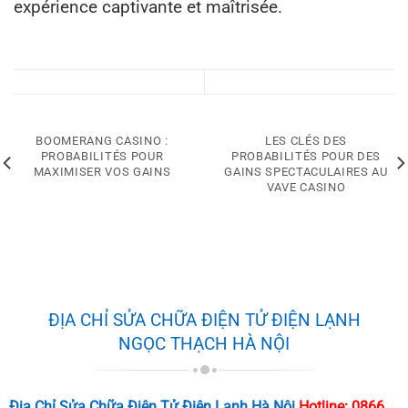
expérience captivante et maîtrisée.
BOOMERANG CASINO :
LES CLÉS DES
PROBABILITÉS POUR
PROBABILITÉS POUR DES
MAXIMISER VOS GAINS
GAINS SPECTACULAIRES AU
VAVE CASINO
ĐỊA CHỈ SỬA CHỮA ĐIỆN TỬ ĐIỆN LẠNH
NGỌC THẠCH HÀ NỘI
Địa Chỉ Sửa Chữa Điện Tử Điện Lạnh Hà Nội
Hotline:
0866