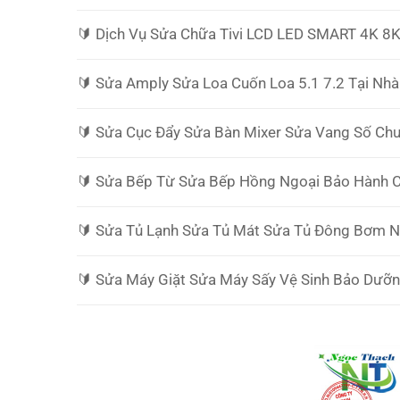
🔰️ Dịch Vụ Sửa Chữa Tivi LCD LED SMART 4K 8
🔰️ Sửa Amply Sửa Loa Cuốn Loa 5.1 7.2 Tại Nhà
🔰️ Sửa Cục Đẩy Sửa Bàn Mixer Sửa Vang Số Ch
🔰️ Sửa Bếp Từ Sửa Bếp Hồng Ngoại Bảo Hành 
🔰️ Sửa Tủ Lạnh Sửa Tủ Mát Sửa Tủ Đông Bơm 
🔰️ Sửa Máy Giặt Sửa Máy Sấy Vệ Sinh Bảo Dưỡn