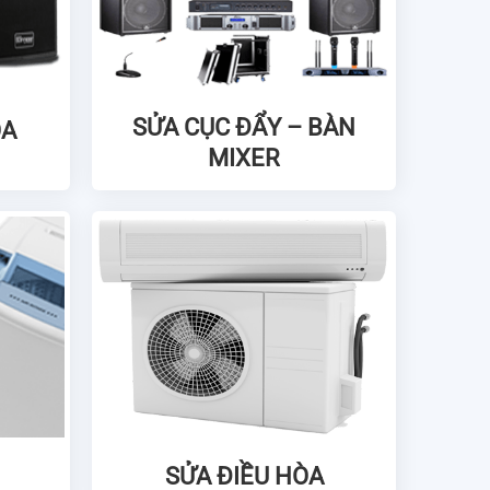
SỬA CỤC ĐẨY – BÀN
OA
MIXER
SỬA ĐIỀU HÒA