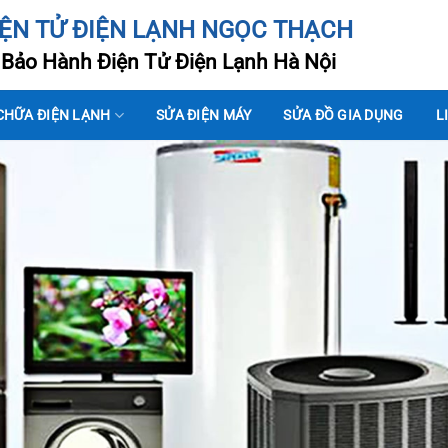
IỆN TỬ ĐIỆN LẠNH NGỌC THẠCH
Bảo Hành Điện Tử Điện Lạnh Hà Nội
CHỮA ĐIỆN LẠNH
SỬA ĐIỆN MÁY
SỬA ĐỒ GIA DỤNG
L