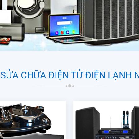
SỬA CHỮA ĐIỆN TỬ ĐIỆN LẠNH