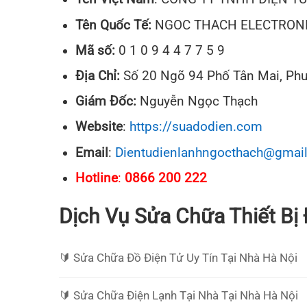
Tên Quốc Tế:
NGOC THACH ELECTRONI
Mã số:
0 1 0 9 4 4 7 7 5 9
Địa Chỉ:
Số 20 Ngõ 94 Phố Tân Mai, Ph
Giám Đốc:
Nguyễn Ngọc Thạch
Website
:
https://suadodien.com
Email
:
Dientudienlanhngocthach@gmai
Hotline
:
0866 200 222
Dịch Vụ Sửa Chữa Thiết Bị 
🔰️ Sửa Chữa Đồ Điện Tử Uy Tín Tại Nhà Hà Nội
🔰️ Sửa Chữa Điện Lạnh Tại Nhà Tại Nhà Hà Nội