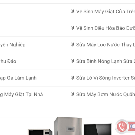
K
🔰️ Vệ Sinh Máy Giặt Cửa T
🔰️ Vệ Sinh Điều Hòa Bảo D
uyên Nghiệp
🔰️ Sửa Máy Lọc Nước Thay L
Chu Đáo
🔰️ Sửa Bình Nóng Lạnh Sửa
Nạp Ga Làm Lạnh
🔰️ Sửa Lò Vi Sóng Inverter
g Máy Giặt Tại Nhà
🔰️ Sửa Máy Bơm Nước Quấn