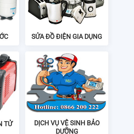
ƯỚC
SỬA ĐỒ ĐIỆN GIA DỤNG
DỊCH VỤ VỆ SINH BẢO
N TỬ
DƯỠNG