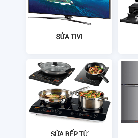
SỬA TIVI
SỬA BẾP TỪ