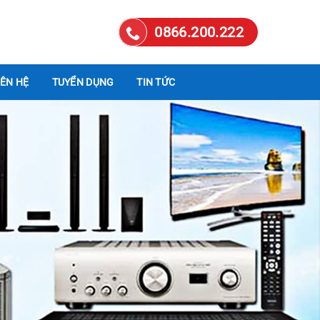
0866.200.222
IÊN HỆ
TUYỂN DỤNG
TIN TỨC