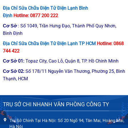
Địa Chỉ Sửa Chữa Điện Tử Điện Lạnh Bình
Kiểm tra chất
Định
Hotline:
0877 200 222
lượng nước đầu
vào/đầu ra máy
650.000đ
: Số 1049, Trần Hưng Đạo, Thành Phố Quy Nhơn,
Cơ Sở
lọc nước 11 chỉ
Bình Định
tiêu
Địa Chỉ Sửa Chữa Điện Tử Điện Lạnh TP HCM
Hotline:
0868
744 422
Áp dụng đối với
Lắp đặt hệ
200.000đ
máy lọc nước
thống lọc nước
01
:
Topaz City, Cao Lỗ, Quận 8, TP. Hồ Chính Minh
Cơ Sở
dạng cây
02
:
Số 178/11 Nguyễn Văn Thương, Phường 25, Bình
Cơ Sở
Thạnh, HCM
Lắp đặt hệ
thống lọc nước
Báo giá sau
Theo thực tế
sinh hoạt cho
khảo sát
công trình
hộ gia đình,
công xưởng
TRỤ SỞ CHI NHANH VĂN PHÒNG CÔNG TY
Bảng giá sửa chữa – lắp đặt – bảo dưỡng
Trụ Sở Chính Tại Hà Nội: Số 20 Ngõ 94, Tân Mai, Hoàng Mai,
Hà Nội