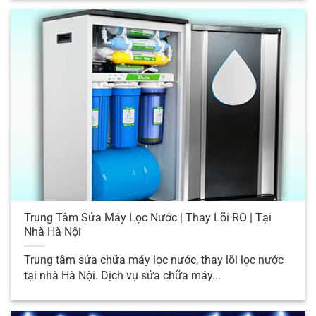
hàng. Chúng tôi sẽ kiểm tra tình trạng máy
lọc nước của khách hàng, tìm ra nguyên
nhân gây ra vấn đề và thực hiện các biện
pháp sửa chữa thích hợp để máy lọc nước
hoạt động trở lại đúng chức năng ban đầu.
Ngoài ra, chúng tôi cũng cung cấp dịch vụ
bảo dưỡng định kỳ cho máy lọc nước, giúp
máy hoạt động hiệu quả và kéo dài tuổi thọ
của thiết bị. Khách hàng có thể đăng ký gói
bảo dưỡng định kỳ của chúng tôi để đảm
bảo máy lọc nước luôn hoạt động tốt và
Trung Tâm Sửa Máy Lọc Nước | Thay Lõi RO | Tại
cung cấp nước sạch đến từng giọt.
Nhà Hà Nội
Hãy liên hệ với chúng tôi ngay để được tư
Trung tâm sửa chữa máy lọc nước, thay lõi lọc nước
vấn và sửa chữa máy lọc nước tại nhà Hà
tại nhà Hà Nội. Dịch vụ sửa chữa máy...
Nội một cách nhanh chóng và chuyên
nghiệp.