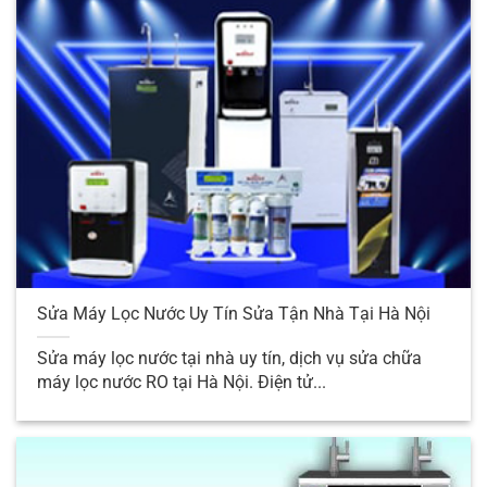
Sửa Máy Lọc Nước Uy Tín Sửa Tận Nhà Tại Hà Nội
Xem thêm :
Sửa máy lọc nước tại nhà uy tín, dịch vụ sửa chữa
Bảng báo giá
sửa chữa tivi tại nhà hà nội
máy lọc nước RO tại Hà Nội. Điện tử...
Hướng dẫn
sửa amply
giá rẻ, uy tín
Sửa chữa tất cả các hãng và loại máy lọc