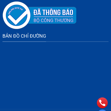
Thay lõi lọc nước RO
Thay lõi lọc nước Karofi
Thay lõi lọc nước Sunhouse
Thay thay lõi lọc nước Kangaroo,…
BẢN ĐỒ CHỈ ĐƯỜNG
NỘI DUNG
ĐƠN GIÁ
GHI CHÚ
Thay máy bơm
600.000đ
áp lực loại mới
Thay máy bơm
áp lực loại đã
250.000đ
qua sử dụng
Thay vòi máy
130.000đ
lọc nước