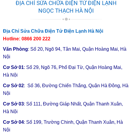
ĐỊA CHỈ SỬA CHỮA ĐIỆN TỬ ĐIỆN LẠNH
NGỌC THẠCH HÀ NỘI
Địa Chỉ Sửa Chữa Điện Tử Điện Lạnh Hà Nội
Hotline:
0866 200 222
Văn Phòng
: Số 20, Ngõ 94, Tân Mai, Quận Hoàng Mai, Hà
Nội
Cơ Sở 01
: Số 29, Ngõ 76, Phố Đại Từ, Quận Hoàng Mai,
Bảng giá sửa chữa máy lọc nước tại
Hà Nội
Điện lạnh Ngọc Thạch
Cơ Sở 02
: Số 36, Đường Chiến Thắng, Quận Hà Đông, Hà
Nội
Dưới đây là bảng giá dịch vụ sửa máy lọc
nước của Ngọc Thạch. Tuỳ vào hạng mục
Cơ Sở 03
: Số 111, Đường Giáp Nhất, Quận Thanh Xuân,
sửa chữa mà chính sách
bảo hành máy lọc
Hà Nội
nước
sẽ khác nhau.
Cơ Sở 04
: Số 199, Trường Chinh, Quận Thanh Xuân, Hà
Giá sửa chữa – bảo dưỡng – lắp đặt máy
Nội