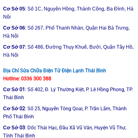
lọc nước
Cơ Sở 05
: Số 1C, Nguyên Hồng, Thành Công, Ba Đình, Hà
Nội
NỘI DUNG
ĐƠN GIÁ
GHI CHÚ
Cơ Sở 06
: Số 267, Phố Thanh Nhàn, Quận Hai Bà Trưng,
Sửa chữa các
Hà Nội
Giá sửa chữa
hư hỏng nhỏ có
máy lọc nước
150.000đ
Cơ Sở 07
: Số 486, Đường Thụy Khuê, Bưởi, Quận Tây Hồ,
giá trị dưới
tối thiếu
150.000đ
Hà Nội
Địa Chỉ Sửa Chữa Điện Tử Điện Lạnh Thái Bình
Súc rửa, làm
Bảo dưỡng, vệ
sạch đuờng
Hotline:
0336 300 388
sinh máy lọc
180.000đ
ống, bơm khi
nước
01
:
Số 402, Đ. Lý Thường Kiệt, P. Lê Hồng Phong, TP.
Cơ Sở
bình chứa,…
Thái Bình
Kiểm tra chất
02
: Số 25, Nguyễn Tông Qoai, P. Trần Lãm, Thành
Cơ Sở
lượng nước đầu
Phố Thái Bình
vào/đầu ra máy
500.000đ
03
: Dốc Thái Hạc, Đầu Xã Vũ Vân, Huyện Vũ Thư,
lọc nước 9 chỉ
Cơ Sở
tiêu
Tỉnh Thái Bình