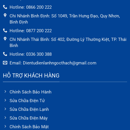
máy lọc nước tại Ngọc Thạch
Hotline: 0866 200 222
Lưu ý:
Máy lọc nước khi hư hỏng thường sẽ
Chi Nhánh Bình Định: Số 1049, Trần Hưng Đạo, Quy Nhơn,
có giải pháp là thay mới chứ không sửa
Bình Định
chữa nhiều. Tham khảo ngay
bảng giá sửa
Hotline: 0877 200 222
chữa máy lọc nước
chi tiết của Ngọc Thạch
Chi Nhánh Thái Bình: Số 402, Đường Lý Thường Kiệt, TP. Thái
để biết thông tin về giá thay thế linh kiện,
Bình
thay lõi lọc nước của chúng tôi.
Hotline: 0336 300 388
Bảng giá thay thế linh kiện máy lọc nước
Email: Dientudienlanhngocthach@gmail.com
Dưới đây là bảng giá thay thế linh kiện máy
HỖ TRỢ KHÁCH HÀNG
lọc nước tại Ngọc Thạch, tất cả các linh kiện
và thiết bị đều có thời gian bảo hành từ 03 –
12 tháng (tuỳ hạng mục). Bảng báo giá giá
Chính Sách Bảo Hành
bao gồm giá thay mới các thiết bị như: máy
Sửa Chữa Điện Tử
bơm áp lực, vòi, đèn UV diệt khuẩn, bình
Sửa Chữa Điện Lạnh
chứa,… và giá lõi lọc nước của các loại và
Sửa Chữa Điện Máy
các hãng như:
Chính Sách Bảo Mật