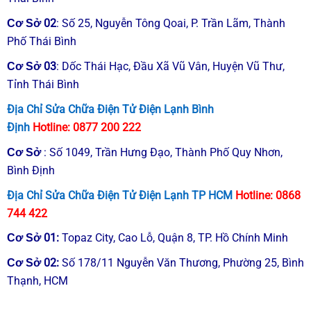
☎ Hotline 0866 200 222
02
: Số 25, Nguyễn Tông Qoai, P. Trần Lãm, Thành
Cơ Sở
Trong suốt nhiều năm qua Trung Tâm Sửa
Phố Thái Bình
Chữa Điện Lạnh Ngọc Thạch. Cung cấp dịch
vụ sửa máy lạnh tại nhà ở Hà Nội. Đội ngũ
03
: Dốc Thái Hạc, Đầu Xã Vũ Vân, Huyện Vũ Thư,
Cơ Sở
kỹ thuật của chúng tôi đã hổ trợ khách hàng
Tỉnh Thái Bình
của mình sửa chữa triệt để nhiều hư hỏng
Địa Chỉ Sửa Chữa Điện Tử Điện Lạnh Bình
phức tạp trên nhiều thương hiệu máy lạnh
Định
Hotline:
0877 200 222
khác nhau.
: Số 1049, Trần Hưng Đạo, Thành Phố Quy Nhơn,
Cơ Sở
⇒ Sửa chữa điều hoà máy lạnh không
Bình Định
lạnh
Địa Chỉ Sửa Chữa Điện Tử Điện Lạnh TP HCM
Hotline:
0868
⇒ Sửa chữa điều hoà máy lạnh bị xì gas,
744 422
rò rỉ gas
01
:
Topaz City, Cao Lỗ, Quận 8, TP. Hồ Chính Minh
Cơ Sở
⇒ Sửa chữa điều hoà máy lạnh yếu kém
02
:
Số 178/11 Nguyễn Văn Thương, Phường 25, Bình
Cơ Sở
lạnh
Thạnh, HCM
⇒ Sửa chữa điều hoà máy lạnh làm mát
chậm, lâu mát