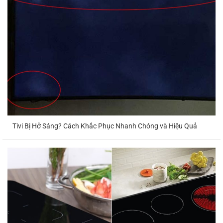
lạnh
2.000.000
1.700.000
Block máy
1.5
–
12 tháng
lạnh
HP
2.200.000
2.200.000
Block máy
2 HP
–
12 tháng
lạnh
2.500.000
Tivi Bị Hở Sáng? Cách Khắc Phục Nhanh Chóng và Hiệu Quả
Moter
500.000 –
quạt dàn
1 HP
06-12 tháng
1.000.000
lạnh
Moter
1.5
500.000 –
quạt dàn
06-12 tháng
HP
1.200.000
lạnh