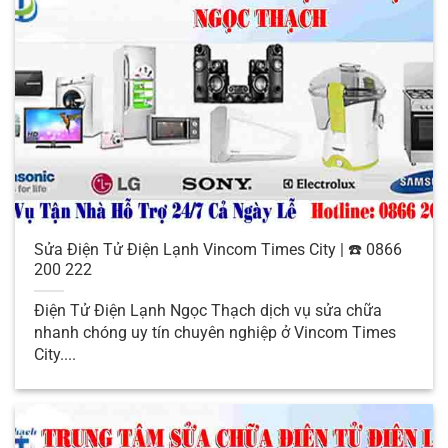
tìm hiểu về điện lạnh rõ hơn nhé.
Điện Lạnh Là Gì ?
Sửa Điện Tử Điện Lạnh Vincom Times City | ☎️ 0866
200 222
Điện Tử Điện Lạnh Ngọc Thạch dịch vụ sửa chữa
nhanh chóng uy tín chuyên nghiệp ở Vincom Times
City....
Những Điều Cần Biết Về Nghề Sửa Chữa Điện
Lạnh Là Gì ?