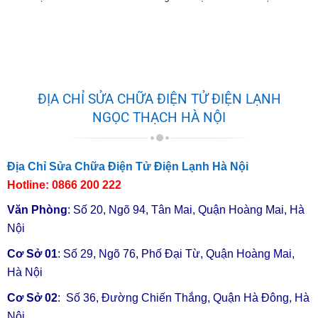
Bộ khởi
350.000 –
động
1 HP
06-12 tháng
600.000
block
Bộ khởi
ĐỊA CHỈ SỬA CHỮA ĐIỆN TỬ ĐIỆN LẠNH
1.5
450.000 –
động
06-12 tháng
NGỌC THẠCH HÀ NỘI
HP
700.000
block
Bộ khởi
Địa Chỉ Sửa Chữa Điện Tử Điện Lạnh Hà Nội
550.000 –
động
2 HP
06-12 tháng
Hotline:
0866 200 222
1.000.000
block
Văn Phòng
: Số 20, Ngõ 94, Tân Mai, Quận Hoàng Mai, Hà
Nội
Hư hỏng
☎
0866
☎
0866 200
bo mạch
Cơ Sở 01
: Số 29, Ngõ 76, Phố Đại Từ, Quận Hoàng Mai,
200 222
222
điều khiển
Hà Nội
Cơ Sở 02
: Số 36, Đường Chiến Thắng, Quận Hà Đông, Hà
Khởi động
500.000 –
Nội