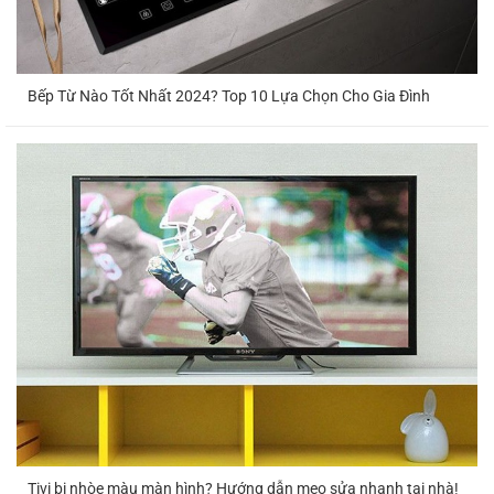
Cánh Quạt
350.000 –
1 HP
06-12 tháng
dàn lạnh
800.000
Bếp Từ Nào Tốt Nhất 2024? Top 10 Lựa Chọn Cho Gia Đình
Cánh Quạt
1.5
350.000 –
06-12 tháng
dàn lạnh
HP
950.000
Cánh Quạt
350.000 –
2 HP
06-12 tháng
dàn lạnh
1.250.000
Cánh quạt
250.000 –
1 HP
06-12 tháng
dàn nóng
500.000
Cánh quạt
1.5
300.000 –
06-12 tháng
dàn nóng
HP
700.000
Cánh quạt
350.000 –
2 HP
06-12 tháng
dàn nóng
900.000
Tivi bị nhòe màu màn hình? Hướng dẫn mẹo sửa nhanh tại nhà!