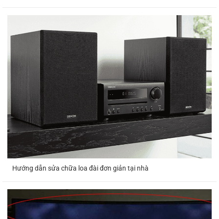
viên kỹ thuật điện lạnh sẽ liên hệ lại quý
khách để tiếp nhận thông tin phản hồi
Lưu lại thông tin khách hàng, áp dụng các
chính sách giảm giá và khuyến mãi cho lần
sử dịch vụ
điện tử điện lạnh
của ngọc thạch.
Bảng Giá Sửa Chữa Điện Lạnh Trung
Tâm Điện Lạnh Ngọc Thạch
VẬT TƯ
LOẠI
LINH
ĐƠN GIÁ
BẢO HÀNH
MÁY
KIỆN
Hướng dẫn sửa chữa loa đài đơn giản tại nhà
Sửa Điện
Tại
☎
0866
☎
0866 200
Lạnh
Nhà
200 222
222
1.500.000
Block máy
1 HP
–
12 tháng