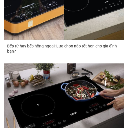
Moter
500.000 –
quạt dàn
2 HP
06-12 tháng
1.300.000
lạnh
Moter
600.000 –
quạt dàn
1 HP
06-12 tháng
1.000.000
nóng
Bếp từ hay bếp hồng ngoại: Lựa chọn nào tốt hơn cho gia đình
bạn?
Moter
1.5
600.000 –
quạt dàn
06-12 tháng
HP
1.200.000
nóng
Moter
600.000 –
quạt dàn
2 HP
06-12 tháng
1.800.000
nóng
Sửa Chữa
☎
0866
☎
0866 200
Điện Lạnh
200 222
222