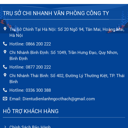
⇒ Sửa chữa khắc phục tiếng kêu ồn trên
TRỤ SỞ CHI NHANH VĂN PHÒNG CÔNG TY
điều hoà máy lạnh
⇒ Sửa điện lạnh, sửa điều hoà máy lạnh
Trụ Sở Chính Tại Hà Nội: Số 20 Ngõ 94, Tân Mai, Hoàng Mai,
bị chảy nước
Hà Nội
⇒ Sửa chữa điều hoà máy lạnh quá lạnh
Hotline: 0866 200 222
không tự ngắt
Chi Nhánh Bình Định: Số 1049, Trần Hưng Đạo, Quy Nhơn,
Bình Định
⇒ Sửa chữa điều hoà máy lạnh, kiễm tra
Hotline: 0877 200 222
và thay thế block máy lạnh
Chi Nhánh Thái Bình: Số 402, Đường Lý Thường Kiệt, TP. Thái
⇒ Sửa chữa điều hoà máy lạnh thay cánh
Bình
quạt dàn nóng và dàn lạnh
Hotline: 0336 300 388
⇒ Sửa chữa điều hoà máy lạnh thay ống
Email: Dientudienlanhngocthach@gmail.com
dẫn gas máy lạnh
HỖ TRỢ KHÁCH HÀNG
Trung Tâm Sửa Chữa Điện Lạnh Ngọc Thạch
Chính Sách Bảo Hành