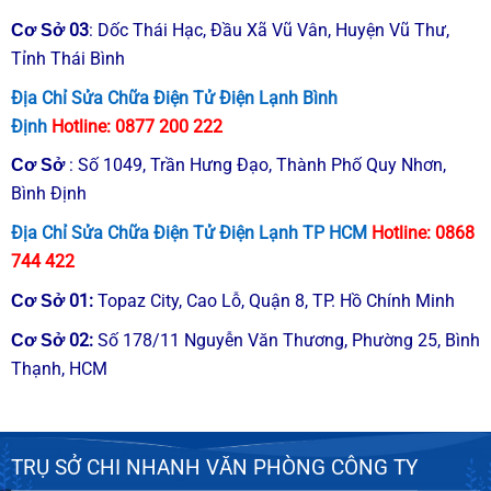
03
: Dốc Thái Hạc, Đầu Xã Vũ Vân, Huyện Vũ Thư,
Cơ Sở
Tỉnh Thái Bình
Địa Chỉ Sửa Chữa Điện Tử Điện Lạnh Bình
Định
Hotline:
0877 200 222
: Số 1049, Trần Hưng Đạo, Thành Phố Quy Nhơn,
Cơ Sở
Bình Định
Địa Chỉ Sửa Chữa Điện Tử Điện Lạnh TP HCM
Hotline:
0868
744 422
01
:
Topaz City, Cao Lỗ, Quận 8, TP. Hồ Chính Minh
Cơ Sở
02
:
Số 178/11 Nguyễn Văn Thương, Phường 25, Bình
Cơ Sở
Thạnh, HCM
TRỤ SỞ CHI NHANH VĂN PHÒNG CÔNG TY