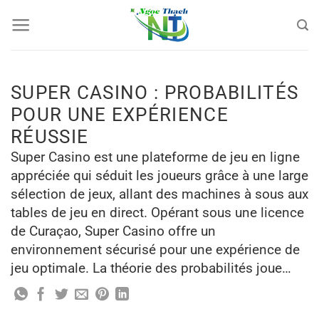
Bỏ
qua
nội
dung
SUPER CASINO : PROBABILITÉS
POUR UNE EXPÉRIENCE
RÉUSSIE
Super Casino est une plateforme de jeu en ligne
appréciée qui séduit les joueurs grâce à une large
sélection de jeux, allant des machines à sous aux
tables de jeu en direct. Opérant sous une licence
de Curaçao, Super Casino offre un
environnement sécurisé pour une expérience de
jeu optimale. La théorie des probabilités joue…