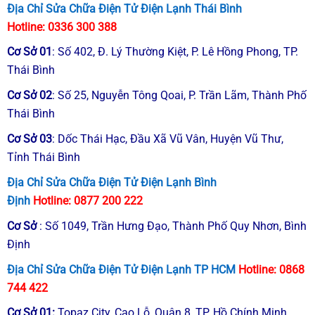
Địa Chỉ Sửa Chữa Điện Tử Điện Lạnh Thái Bình
Hotline:
0336 300 388
Cơ Sở
01
:
Số 402, Đ. Lý Thường Kiệt, P. Lê Hồng Phong, TP.
Thái Bình
Cơ Sở
02
: Số 25, Nguyễn Tông Qoai, P. Trần Lãm, Thành Phố
Thái Bình
Cơ Sở
03
: Dốc Thái Hạc, Đầu Xã Vũ Vân, Huyện Vũ Thư,
Tỉnh Thái Bình
Địa Chỉ Sửa Chữa Điện Tử Điện Lạnh Bình
Định
Hotline:
0877 200 222
Cơ Sở
: Số 1049, Trần Hưng Đạo, Thành Phố Quy Nhơn, Bình
Định
Địa Chỉ Sửa Chữa Điện Tử Điện Lạnh TP HCM
Hotline:
0868
744 422
Cơ Sở
01
:
Topaz City, Cao Lỗ, Quận 8, TP. Hồ Chính Minh