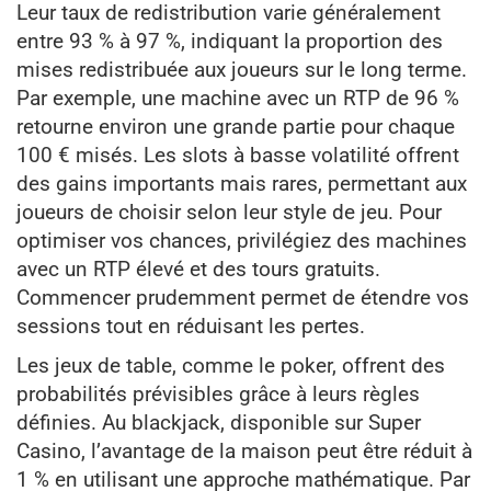
Leur taux de redistribution varie généralement
entre 93 % à 97 %, indiquant la proportion des
mises redistribuée aux joueurs sur le long terme.
Par exemple, une machine avec un RTP de 96 %
retourne environ une grande partie pour chaque
100 € misés. Les slots à basse volatilité offrent
des gains importants mais rares, permettant aux
joueurs de choisir selon leur style de jeu. Pour
optimiser vos chances, privilégiez des machines
avec un RTP élevé et des tours gratuits.
Commencer prudemment permet de étendre vos
sessions tout en réduisant les pertes.
Les jeux de table, comme le poker, offrent des
probabilités prévisibles grâce à leurs règles
définies. Au blackjack, disponible sur Super
Casino, l’avantage de la maison peut être réduit à
1 % en utilisant une approche mathématique. Par