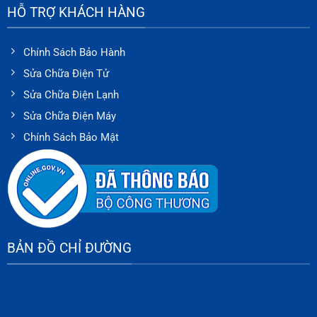
HỖ TRỢ KHÁCH HÀNG
Chính Sách Bảo Hành
Sửa Chữa Điện Tử
Sửa Chữa Điện Lạnh
Sửa Chữa Điện Máy
Chính Sách Bảo Mật
BẢN ĐỒ CHỈ ĐƯỜNG