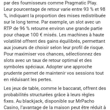
par des fournisseurs comme Pragmatic Play.
Leur pourcentage de retour varie entre 93 % et 98
%, indiquant la proportion des mises redistribuée
sur le long terme. Par exemple, un slot avec un
RTP de 96 % retourne environ une grande partie
pour chaque 100 € misés. Les machines à haute
volatilité offrent des gains équilibrés, permettant
aux joueurs de choisir selon leur profil de risque.
Pour maximiser vos chances, sélectionnez des
slots avec un taux de retour optimal et des
symboles spéciaux. Adopter une approche
prudente permet de maintenir vos sessions tout
en réduisant les pertes.
Les jeux de table, comme le baccarat, offrent des
probabilités structurées grâce à leurs règles
fixes. Au blackjack, disponible sur MrPacho
Casino, l’avantage de la maison peut être réduit à