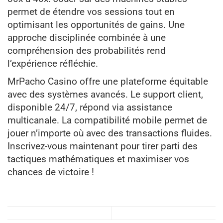
permet de étendre vos sessions tout en
optimisant les opportunités de gains. Une
approche disciplinée combinée à une
compréhension des probabilités rend
l’expérience réfléchie.
MrPacho Casino offre une plateforme équitable
avec des systèmes avancés. Le support client,
disponible 24/7, répond via assistance
multicanale. La compatibilité mobile permet de
jouer n’importe où avec des transactions fluides.
Inscrivez-vous maintenant pour tirer parti des
tactiques mathématiques et maximiser vos
chances de victoire !