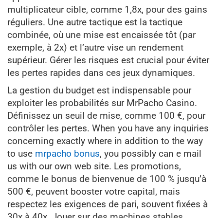
multiplicateur cible, comme 1,8x, pour des gains
réguliers. Une autre tactique est la tactique
combinée, où une mise est encaissée tôt (par
exemple, à 2x) et l’autre vise un rendement
supérieur. Gérer les risques est crucial pour éviter
les pertes rapides dans ces jeux dynamiques.
La gestion du budget est indispensable pour
exploiter les probabilités sur MrPacho Casino.
Définissez un seuil de mise, comme 100 €, pour
contrôler les pertes. When you have any inquiries
concerning exactly where in addition to the way
to use
mrpacho bonus
, you possibly can e mail
us with our own web site. Les promotions,
comme le bonus de bienvenue de 100 % jusqu’à
500 €, peuvent booster votre capital, mais
respectez les exigences de pari, souvent fixées à
30x à 40x. Jouer sur des machines stables