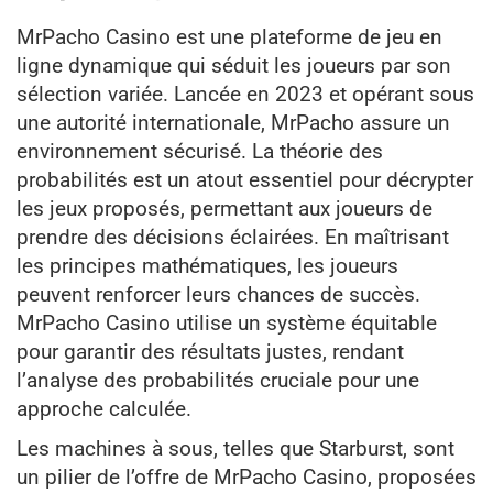
MrPacho Casino est une plateforme de jeu en
ligne dynamique qui séduit les joueurs par son
sélection variée. Lancée en 2023 et opérant sous
une autorité internationale, MrPacho assure un
environnement sécurisé. La théorie des
probabilités est un atout essentiel pour décrypter
les jeux proposés, permettant aux joueurs de
prendre des décisions éclairées. En maîtrisant
les principes mathématiques, les joueurs
peuvent renforcer leurs chances de succès.
MrPacho Casino utilise un système équitable
pour garantir des résultats justes, rendant
l’analyse des probabilités cruciale pour une
approche calculée.
Les machines à sous, telles que Starburst, sont
un pilier de l’offre de MrPacho Casino, proposées