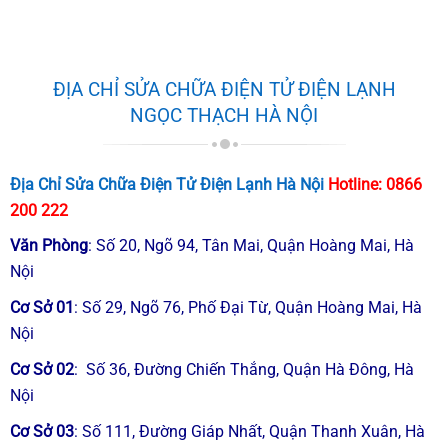
ĐỊA CHỈ SỬA CHỮA ĐIỆN TỬ ĐIỆN LẠNH
NGỌC THẠCH HÀ NỘI
Địa Chỉ Sửa Chữa Điện Tử Điện Lạnh Hà Nội
Hotline:
0866
200 222
Văn Phòng
: Số 20, Ngõ 94, Tân Mai, Quận Hoàng Mai, Hà
Nội
Cơ Sở 01
: Số 29, Ngõ 76, Phố Đại Từ, Quận Hoàng Mai, Hà
Nội
Cơ Sở 02
: Số 36, Đường Chiến Thắng, Quận Hà Đông, Hà
Nội
Cơ Sở 03
: Số 111, Đường Giáp Nhất, Quận Thanh Xuân, Hà