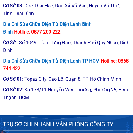
Cơ Sở
03
: Dốc Thái Hạc, Đầu Xã Vũ Vân, Huyện Vũ Thư,
Tỉnh Thái Bình
Địa Chỉ Sửa Chữa Điện Tử Điện Lạnh Bình
Định
Hotline:
0877 200 222
Cơ Sở
: Số 1049, Trần Hưng Đạo, Thành Phố Quy Nhơn, Bình
Định
Địa Chỉ Sửa Chữa Điện Tử Điện Lạnh TP HCM
Hotline:
0868
744 422
Cơ Sở
01
:
Topaz City, Cao Lỗ, Quận 8, TP. Hồ Chính Minh
Cơ Sở
02
:
Số 178/11 Nguyễn Văn Thương, Phường 25, Bình
Thạnh, HCM
TRỤ SỞ CHI NHANH VĂN PHÒNG CÔNG TY