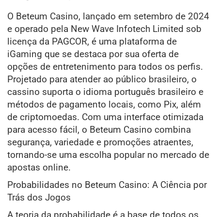
O Beteum Casino, lançado em setembro de 2024
e operado pela New Wave Infotech Limited sob
licença da PAGCOR, é uma plataforma de
iGaming que se destaca por sua oferta de
opções de entretenimento para todos os perfis.
Projetado para atender ao público brasileiro, o
cassino suporta o idioma português brasileiro e
métodos de pagamento locais, como Pix, além
de criptomoedas. Com uma interface otimizada
para acesso fácil, o Beteum Casino combina
segurança, variedade e promoções atraentes,
tornando-se uma escolha popular no mercado de
apostas online.
Probabilidades no Beteum Casino: A Ciência por
Trás dos Jogos
A teoria da probabilidade é a base de todos os