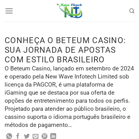
Bỏ
qua
nội
dung
CONHEÇA O BETEUM CASINO:
SUA JORNADA DE APOSTAS
COM ESTILO BRASILEIRO
O Beteum Casino, lançado em setembro de 2024
e operado pela New Wave Infotech Limited sob
licença da PAGCOR, é uma plataforma de
iGaming que se destaca por sua oferta de
opções de entretenimento para todos os perfis.
Projetado para atender ao público brasileiro, o
cassino suporta o idioma português brasileiro e
métodos de pagamento…