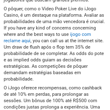
O pôquer, como o Video Poker Live do iJogo
Casino, é um destaque na plataforma. Avaliar as
probabilidades de uma mão vencedora é crucial.
If you have any kind of concerns concerning
where and the best ways to use
ijogo com
reclame aqui
, you can call us at the internet site.
Um draw de flush após o flop tem 35% de
probabilidade de se completar. As odds do pote
e as implied odds guiam as decisões
estratégicas. As competições de pôquer
demandam estratégias baseadas em
probabilidade.
O iJogo oferece recompensas, como cashback
de até 10% em perdas, para prolongar as
sessões. Um bônus de 100% até R$500 com
condições justas prolonga a experiência. Uma