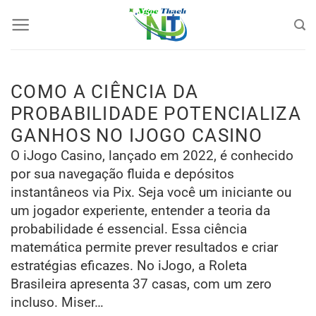
Bỏ
qua
nội
dung
COMO A CIÊNCIA DA
PROBABILIDADE POTENCIALIZA
GANHOS NO IJOGO CASINO
O iJogo Casino, lançado em 2022, é conhecido
por sua navegação fluida e depósitos
instantâneos via Pix. Seja você um iniciante ou
um jogador experiente, entender a teoria da
probabilidade é essencial. Essa ciência
matemática permite prever resultados e criar
estratégias eficazes. No iJogo, a Roleta
Brasileira apresenta 37 casas, com um zero
incluso. Miser…