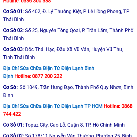
Hotline:
0336 300 388
Cơ Sở
01
:
Số 402, Đ. Lý Thường Kiệt, P. Lê Hồng Phong, TP.
Thái Bình
Cơ Sở
02
: Số 25, Nguyễn Tông Qoai, P. Trần Lãm, Thành Phố
Thái Bình
Cơ Sở
03
: Dốc Thái Hạc, Đầu Xã Vũ Vân, Huyện Vũ Thư,
Tỉnh Thái Bình
Địa Chỉ Sửa Chữa Điện Tử Điện Lạnh Bình
Định
Hotline:
0877 200 222
Cơ Sở
: Số 1049, Trần Hưng Đạo, Thành Phố Quy Nhơn, Bình
Định
Địa Chỉ Sửa Chữa Điện Tử Điện Lạnh TP HCM
Hotline:
0868
744 422
Cơ Sở
01
:
Topaz City, Cao Lỗ, Quận 8, TP. Hồ Chính Minh
Cơ Sở
02
:
Số 178/11 Nguyễn Văn Thương, Phường 25, Bình