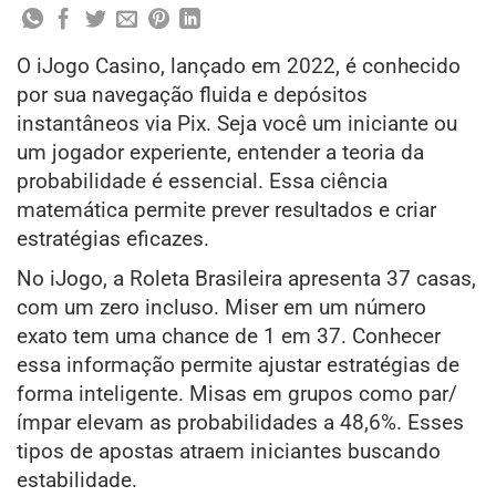
O iJogo Casino, lançado em 2022, é conhecido
por sua navegação fluida e depósitos
instantâneos via Pix. Seja você um iniciante ou
um jogador experiente, entender a teoria da
probabilidade é essencial. Essa ciência
matemática permite prever resultados e criar
estratégias eficazes.
No iJogo, a Roleta Brasileira apresenta 37 casas,
com um zero incluso. Miser em um número
exato tem uma chance de 1 em 37. Conhecer
essa informação permite ajustar estratégias de
forma inteligente. Misas em grupos como par/
ímpar elevam as probabilidades a 48,6%. Esses
tipos de apostas atraem iniciantes buscando
estabilidade.