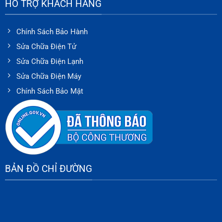
HỖ TRỢ KHÁCH HÀNG
Chính Sách Bảo Hành
Sửa Chữa Điện Tử
Sửa Chữa Điện Lạnh
Sửa Chữa Điện Máy
Chính Sách Bảo Mật
BẢN ĐỒ CHỈ ĐƯỜNG