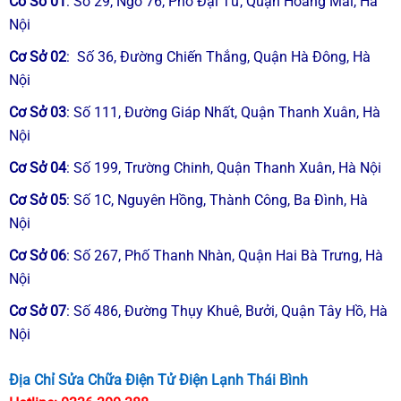
Cơ Sở 01
: Số 29, Ngõ 76, Phố Đại Từ, Quận Hoàng Mai, Hà
Nội
Cơ Sở 02
: Số 36, Đường Chiến Thắng, Quận Hà Đông, Hà
Nội
Cơ Sở 03
: Số 111, Đường Giáp Nhất, Quận Thanh Xuân, Hà
Nội
Cơ Sở 04
: Số 199, Trường Chinh, Quận Thanh Xuân, Hà Nội
Cơ Sở 05
: Số 1C, Nguyên Hồng, Thành Công, Ba Đình, Hà
Nội
Cơ Sở 06
: Số 267, Phố Thanh Nhàn, Quận Hai Bà Trưng, Hà
Nội
Cơ Sở 07
: Số 486, Đường Thụy Khuê, Bưởi, Quận Tây Hồ, Hà
Nội
Địa Chỉ Sửa Chữa Điện Tử Điện Lạnh Thái Bình