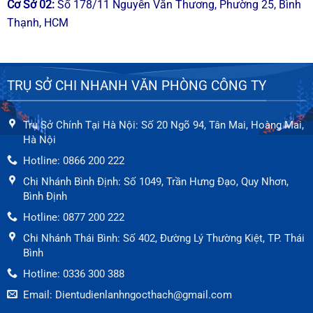
Cơ Sở
02
:
Số 178/11 Nguyễn Văn Thương, Phường 25, Bình
Thạnh, HCM
TRỤ SỞ CHI NHANH VĂN PHÒNG CÔNG TY
Trụ Sở Chính Tại Hà Nội: Số 20 Ngõ 94, Tân Mai, Hoàng Mai,
Hà Nội
Hotline: 0866 200 222
Chi Nhánh Bình Định: Số 1049, Trần Hưng Đạo, Quy Nhơn,
Bình Định
Hotline: 0877 200 222
Chi Nhánh Thái Bình: Số 402, Đường Lý Thường Kiệt, TP. Thái
Bình
Hotline: 0336 300 388
Email: Dientudienlanhngocthach@gmail.com