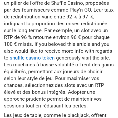
un pilier de l’offre de Shuffle Casino, proposées
par des fournisseurs comme Play’n GO. Leur taux
de redistribution varie entre 92 % à 97 %,
indiquant la proportion des mises redistribuée
sur le long terme. Par exemple, un slot avec un
RTP de 96 % retourne environ 96 € pour chaque
100 € misés. If you beloved this article and you
also would like to receive more info with regards
to
shuffle casino token
generously visit the site.
Les machines à basse volatilité offrent des gains
équilibrés, permettant aux joueurs de choisir
selon leur style de jeu. Pour maximiser vos
chances, sélectionnez des slots avec un RTP
élevé et des bonus intégrés. Adopter une
approche prudente permet de maintenir vos
sessions tout en réduisant les pertes.
Les jeux de table, comme le blackjack, offrent