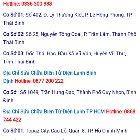
Hotline:
0336 300 388
Cơ Sở
01
:
Số 402, Đ. Lý Thường Kiệt, P. Lê Hồng Phong, TP.
Thái Bình
Cơ Sở
02
: Số 25, Nguyễn Tông Qoai, P. Trần Lãm, Thành Phố
Thái Bình
Cơ Sở
03
: Dốc Thái Hạc, Đầu Xã Vũ Vân, Huyện Vũ Thư,
Tỉnh Thái Bình
Địa Chỉ Sửa Chữa Điện Tử Điện Lạnh Bình
Định
Hotline:
0877 200 222
Cơ Sở
: Số 1049, Trần Hưng Đạo, Thành Phố Quy Nhơn, Bình
Định
Địa Chỉ Sửa Chữa Điện Tử Điện Lạnh TP HCM
Hotline:
0868
744 422
Cơ Sở
01
:
Topaz City, Cao Lỗ, Quận 8, TP. Hồ Chính Minh