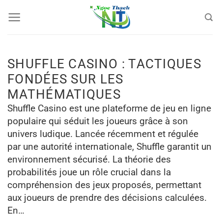
Bỏ
qua
nội
dung
SHUFFLE CASINO : TACTIQUES
FONDÉES SUR LES
MATHÉMATIQUES
Shuffle Casino est une plateforme de jeu en ligne
populaire qui séduit les joueurs grâce à son
univers ludique. Lancée récemment et régulée
par une autorité internationale, Shuffle garantit un
environnement sécurisé. La théorie des
probabilités joue un rôle crucial dans la
compréhension des jeux proposés, permettant
aux joueurs de prendre des décisions calculées.
En…