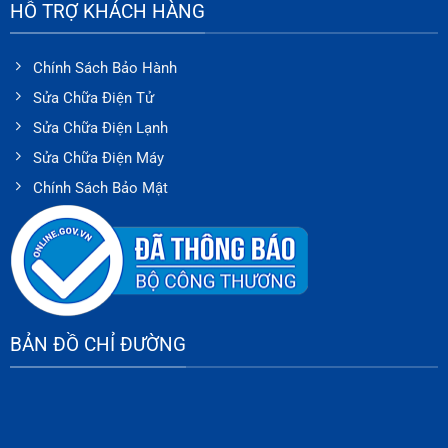
HỖ TRỢ KHÁCH HÀNG
Chính Sách Bảo Hành
Sửa Chữa Điện Tử
Sửa Chữa Điện Lạnh
Sửa Chữa Điện Máy
Chính Sách Bảo Mật
BẢN ĐỒ CHỈ ĐƯỜNG