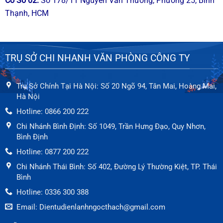
Cơ Sở
02
:
Số 178/11 Nguyễn Văn Thương, Phường 25, Bình
Thạnh, HCM
TRỤ SỞ CHI NHANH VĂN PHÒNG CÔNG TY
Trụ Sở Chính Tại Hà Nội: Số 20 Ngõ 94, Tân Mai, Hoàng Mai,
Hà Nội
Hotline: 0866 200 222
Chi Nhánh Bình Định: Số 1049, Trần Hưng Đạo, Quy Nhơn,
Bình Định
Hotline: 0877 200 222
Chi Nhánh Thái Bình: Số 402, Đường Lý Thường Kiệt, TP. Thái
Bình
Hotline: 0336 300 388
Email: Dientudienlanhngocthach@gmail.com