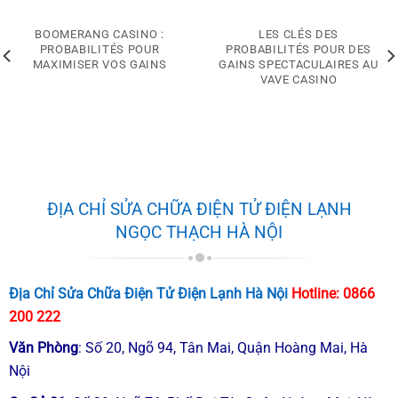
BOOMERANG CASINO :
LES CLÉS DES
PROBABILITÉS POUR
PROBABILITÉS POUR DES
MAXIMISER VOS GAINS
GAINS SPECTACULAIRES AU
VAVE CASINO
ĐỊA CHỈ SỬA CHỮA ĐIỆN TỬ ĐIỆN LẠNH
NGỌC THẠCH HÀ NỘI
Địa Chỉ Sửa Chữa Điện Tử Điện Lạnh Hà Nội
Hotline:
0866
200 222
Văn Phòng
: Số 20, Ngõ 94, Tân Mai, Quận Hoàng Mai, Hà
Nội