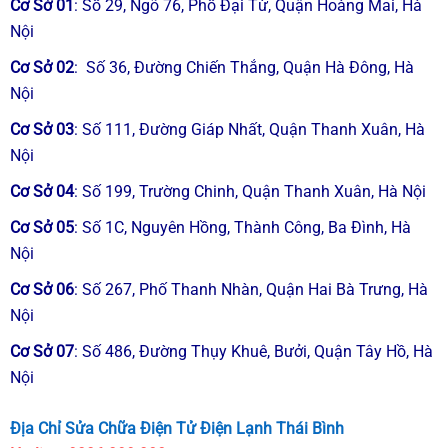
Cơ Sở 01
: Số 29, Ngõ 76, Phố Đại Từ, Quận Hoàng Mai, Hà
Nội
Cơ Sở 02
: Số 36, Đường Chiến Thắng, Quận Hà Đông, Hà
Nội
Cơ Sở 03
: Số 111, Đường Giáp Nhất, Quận Thanh Xuân, Hà
Nội
Cơ Sở 04
: Số 199, Trường Chinh, Quận Thanh Xuân, Hà Nội
Cơ Sở 05
: Số 1C, Nguyên Hồng, Thành Công, Ba Đình, Hà
Nội
Cơ Sở 06
: Số 267, Phố Thanh Nhàn, Quận Hai Bà Trưng, Hà
Nội
Cơ Sở 07
: Số 486, Đường Thụy Khuê, Bưởi, Quận Tây Hồ, Hà
Nội
Địa Chỉ Sửa Chữa Điện Tử Điện Lạnh Thái Bình