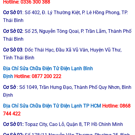
Hotline:
0336 300 388
Cơ Sở
01
:
Số 402, Đ. Lý Thường Kiệt, P. Lê Hồng Phong, TP.
Thái Bình
Cơ Sở
02
: Số 25, Nguyễn Tông Qoai, P. Trần Lãm, Thành Phố
Thái Bình
Cơ Sở
03
: Dốc Thái Hạc, Đầu Xã Vũ Vân, Huyện Vũ Thư,
Tỉnh Thái Bình
Địa Chỉ Sửa Chữa Điện Tử Điện Lạnh Bình
Định
Hotline:
0877 200 222
Cơ Sở
: Số 1049, Trần Hưng Đạo, Thành Phố Quy Nhơn, Bình
Định
Địa Chỉ Sửa Chữa Điện Tử Điện Lạnh TP HCM
Hotline:
0868
744 422
Cơ Sở
01
:
Topaz City, Cao Lỗ, Quận 8, TP. Hồ Chính Minh