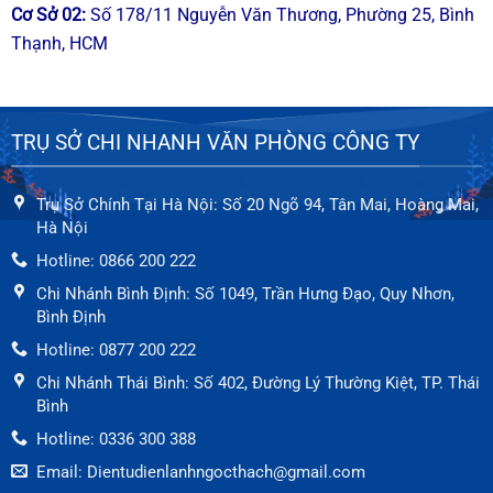
Cơ Sở
02
:
Số 178/11 Nguyễn Văn Thương, Phường 25, Bình
Thạnh, HCM
TRỤ SỞ CHI NHANH VĂN PHÒNG CÔNG TY
Trụ Sở Chính Tại Hà Nội: Số 20 Ngõ 94, Tân Mai, Hoàng Mai,
Hà Nội
Hotline: 0866 200 222
Chi Nhánh Bình Định: Số 1049, Trần Hưng Đạo, Quy Nhơn,
Bình Định
Hotline: 0877 200 222
Chi Nhánh Thái Bình: Số 402, Đường Lý Thường Kiệt, TP. Thái
Bình
Hotline: 0336 300 388
Email: Dientudienlanhngocthach@gmail.com