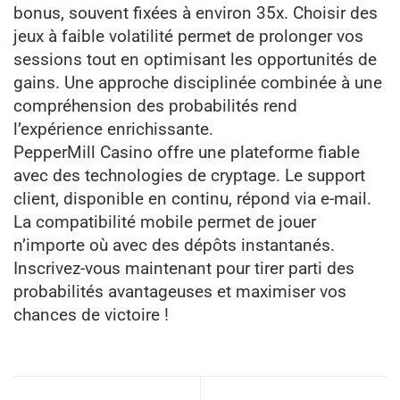
bonus, souvent fixées à environ 35x. Choisir des
jeux à faible volatilité permet de prolonger vos
sessions tout en optimisant les opportunités de
gains. Une approche disciplinée combinée à une
compréhension des probabilités rend
l’expérience enrichissante.
PepperMill Casino offre une plateforme fiable
avec des technologies de cryptage. Le support
client, disponible en continu, répond via e-mail.
La compatibilité mobile permet de jouer
n’importe où avec des dépôts instantanés.
Inscrivez-vous maintenant pour tirer parti des
probabilités avantageuses et maximiser vos
chances de victoire !