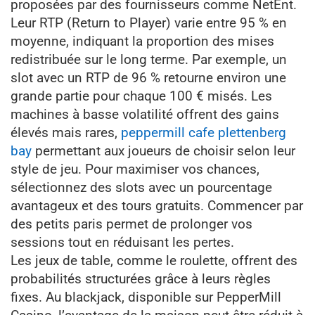
proposées par des fournisseurs comme NetEnt.
Leur RTP (Return to Player) varie entre 95 % en
moyenne, indiquant la proportion des mises
redistribuée sur le long terme. Par exemple, un
slot avec un RTP de 96 % retourne environ une
grande partie pour chaque 100 € misés. Les
machines à basse volatilité offrent des gains
élevés mais rares,
peppermill cafe plettenberg
bay
permettant aux joueurs de choisir selon leur
style de jeu. Pour maximiser vos chances,
sélectionnez des slots avec un pourcentage
avantageux et des tours gratuits. Commencer par
des petits paris permet de prolonger vos
sessions tout en réduisant les pertes.
Les jeux de table, comme le roulette, offrent des
probabilités structurées grâce à leurs règles
fixes. Au blackjack, disponible sur PepperMill