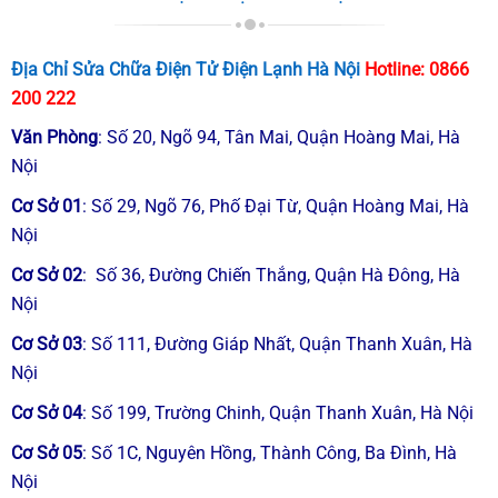
Địa Chỉ Sửa Chữa Điện Tử Điện Lạnh Hà Nội
Hotline:
0866
200 222
Văn Phòng
: Số 20, Ngõ 94, Tân Mai, Quận Hoàng Mai, Hà
Nội
Cơ Sở 01
: Số 29, Ngõ 76, Phố Đại Từ, Quận Hoàng Mai, Hà
Nội
Cơ Sở 02
: Số 36, Đường Chiến Thắng, Quận Hà Đông, Hà
Nội
Cơ Sở 03
: Số 111, Đường Giáp Nhất, Quận Thanh Xuân, Hà
Nội
Cơ Sở 04
: Số 199, Trường Chinh, Quận Thanh Xuân, Hà Nội
Cơ Sở 05
: Số 1C, Nguyên Hồng, Thành Công, Ba Đình, Hà
Nội