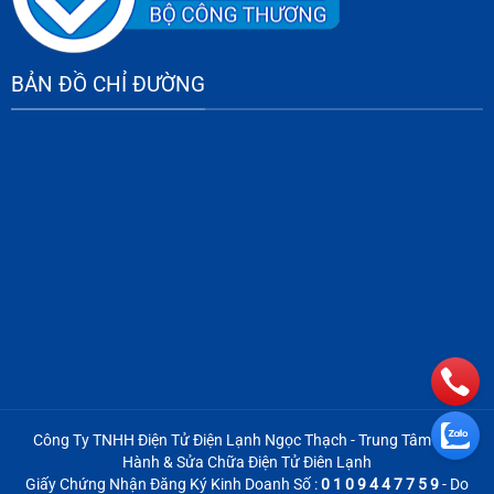
BẢN ĐỒ CHỈ ĐƯỜNG
Công Ty TNHH Điện Tử Điện Lạnh Ngọc Thạch - Trung Tâm Bảo
Hành & Sửa Chữa Điện Tử Điên Lạnh
Giấy Chứng Nhận Đăng Ký Kinh Doanh Số :
0 1 0 9 4 4 7 7 5 9
- Do