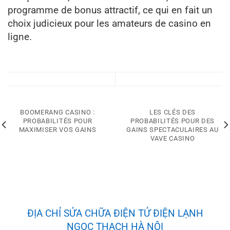
programme de bonus attractif, ce qui en fait un
choix judicieux pour les amateurs de casino en
ligne.
BOOMERANG CASINO :
LES CLÉS DES
PROBABILITÉS POUR
PROBABILITÉS POUR DES
MAXIMISER VOS GAINS
GAINS SPECTACULAIRES AU
VAVE CASINO
ĐỊA CHỈ SỬA CHỮA ĐIỆN TỬ ĐIỆN LẠNH
NGỌC THẠCH HÀ NỘI