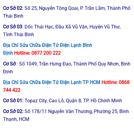
Cơ Sở
02
: Số 25, Nguyễn Tông Qoai, P. Trần Lãm, Thành Phố
Thái Bình
Cơ Sở
03
: Dốc Thái Hạc, Đầu Xã Vũ Vân, Huyện Vũ Thư,
Tỉnh Thái Bình
Địa Chỉ Sửa Chữa Điện Tử Điện Lạnh Bình
Định
Hotline:
0877 200 222
Cơ Sở
: Số 1049, Trần Hưng Đạo, Thành Phố Quy Nhơn, Bình
Định
Địa Chỉ Sửa Chữa Điện Tử Điện Lạnh TP HCM
Hotline:
0868
744 422
Cơ Sở
01
:
Topaz City, Cao Lỗ, Quận 8, TP. Hồ Chính Minh
Cơ Sở
02
:
Số 178/11 Nguyễn Văn Thương, Phường 25, Bình
Thạnh, HCM