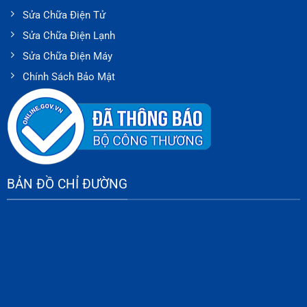
Sửa Chữa Điện Tử
Sửa Chữa Điện Lạnh
Sửa Chữa Điện Máy
Chính Sách Bảo Mật
BẢN ĐỒ CHỈ ĐƯỜNG