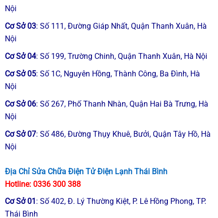
Nội
Cơ Sở 03
: Số 111, Đường Giáp Nhất, Quận Thanh Xuân, Hà
Nội
Cơ Sở 04
: Số 199, Trường Chinh, Quận Thanh Xuân, Hà Nội
Cơ Sở 05
: Số 1C, Nguyên Hồng, Thành Công, Ba Đình, Hà
Nội
Cơ Sở 06
: Số 267, Phố Thanh Nhàn, Quận Hai Bà Trưng, Hà
Nội
Cơ Sở 07
: Số 486, Đường Thụy Khuê, Bưởi, Quận Tây Hồ, Hà
Nội
Địa Chỉ Sửa Chữa Điện Tử Điện Lạnh Thái Bình
Hotline:
0336 300 388
Cơ Sở
01
:
Số 402, Đ. Lý Thường Kiệt, P. Lê Hồng Phong, TP.
Thái Bình