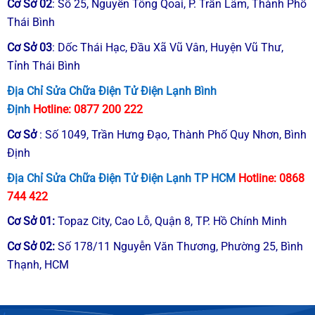
Cơ Sở
02
: Số 25, Nguyễn Tông Qoai, P. Trần Lãm, Thành Phố
Thái Bình
Cơ Sở
03
: Dốc Thái Hạc, Đầu Xã Vũ Vân, Huyện Vũ Thư,
Tỉnh Thái Bình
Địa Chỉ Sửa Chữa Điện Tử Điện Lạnh Bình
Định
Hotline:
0877 200 222
Cơ Sở
: Số 1049, Trần Hưng Đạo, Thành Phố Quy Nhơn, Bình
Định
Địa Chỉ Sửa Chữa Điện Tử Điện Lạnh TP HCM
Hotline:
0868
744 422
Cơ Sở
01
:
Topaz City, Cao Lỗ, Quận 8, TP. Hồ Chính Minh
Cơ Sở
02
:
Số 178/11 Nguyễn Văn Thương, Phường 25, Bình
Thạnh, HCM