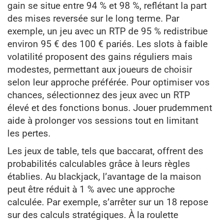
gain se situe entre 94 % et 98 %, reflétant la part
des mises reversée sur le long terme. Par
exemple, un jeu avec un RTP de 95 % redistribue
environ 95 € des 100 € pariés. Les slots à faible
volatilité proposent des gains réguliers mais
modestes, permettant aux joueurs de choisir
selon leur approche préférée. Pour optimiser vos
chances, sélectionnez des jeux avec un RTP
élevé et des fonctions bonus. Jouer prudemment
aide à prolonger vos sessions tout en limitant
les pertes.
Les jeux de table, tels que baccarat, offrent des
probabilités calculables grâce à leurs règles
établies. Au blackjack, l’avantage de la maison
peut être réduit à 1 % avec une approche
calculée. Par exemple, s’arrêter sur un 18 repose
sur des calculs stratégiques. À la roulette