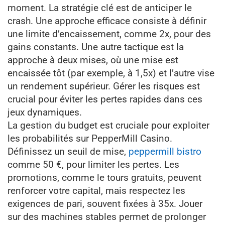
moment. La stratégie clé est de anticiper le
crash. Une approche efficace consiste à définir
une limite d’encaissement, comme 2x, pour des
gains constants. Une autre tactique est la
approche à deux mises, où une mise est
encaissée tôt (par exemple, à 1,5x) et l’autre vise
un rendement supérieur. Gérer les risques est
crucial pour éviter les pertes rapides dans ces
jeux dynamiques.
La gestion du budget est cruciale pour exploiter
les probabilités sur PepperMill Casino.
Définissez un seuil de mise,
peppermill bistro
comme 50 €, pour limiter les pertes. Les
promotions, comme le tours gratuits, peuvent
renforcer votre capital, mais respectez les
exigences de pari, souvent fixées à 35x. Jouer
sur des machines stables permet de prolonger