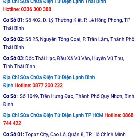
Địa Chỉ Sửa Chữa Điện Tử Điện Lạnh Thái Bình
Hotline:
0336 300 388
Cơ Sở
01
:
Số 402, Đ. Lý Thường Kiệt, P. Lê Hồng Phong, TP.
Thái Bình
Cơ Sở
02
: Số 25, Nguyễn Tông Qoai, P. Trần Lãm, Thành Phố
Thái Bình
Cơ Sở
03
: Dốc Thái Hạc, Đầu Xã Vũ Vân, Huyện Vũ Thư,
Tỉnh Thái Bình
Địa Chỉ Sửa Chữa Điện Tử Điện Lạnh Bình
Định
Hotline:
0877 200 222
Cơ Sở
: Số 1049, Trần Hưng Đạo, Thành Phố Quy Nhơn, Bình
Định
Địa Chỉ Sửa Chữa Điện Tử Điện Lạnh TP HCM
Hotline:
0868
744 422
Cơ Sở
01
:
Topaz City, Cao Lỗ, Quận 8, TP. Hồ Chính Minh