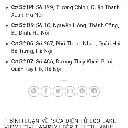
Cơ Sở 04
: Số 199, Trường Chinh, Quận Thanh
Xuân, Hà Nội
Cơ Sở 05
: Số 1C, Nguyên Hồng, Thành Công,
Ba Đình, Hà Nội
Cơ Sở 06
: Số 267, Phố Thanh Nhàn, Quận Hai
Bà Trưng, Hà Nội
Cơ Sở 07
: Số 486, Đường Thụy Khuê, Bưởi,
Quận Tây Hồ, Hà Nội
1 BÌNH LUẬN VỀ “
SỬA ĐIỆN TỬ ECO LAKE
VIEW | TIVI | AMPLY | BẾP TỪ | TỦ LẠNH
”