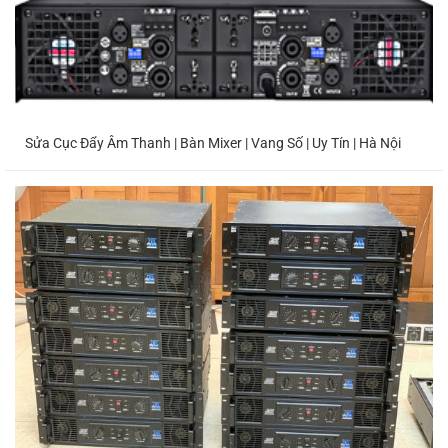
Sửa Cục Đẩy Âm Thanh | Bàn Mixer | Vang Số | Uy Tín | Hà Nội