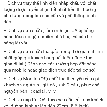
+ Dịch vụ thay thế linh kiện nhập khẩu với chất
luợng đuợc tuyển chọn tốt nhất trên thị truờng
cho từng dòng loa cao cấp và phổ thông bình
dân
+ Dịch vụ sửa chữa , làm mới lại LOA bị hỏng
hòan tòan do gặm nhấm phá hoại và các hư
hỏng lặt vặt
+ Dịch vụ sửa chữa loa gấp trong thời gian nhanh
nhất giúp quí khách hàng tiết kiệm được thời
gian đi lại ( Dành cho các truờng hợp đặt hàng
qua mobile hoặc giao dịch trực tiếp tại cơ sở)
+ Dịch vụ Mod loa “độ chế” loa theo yêu cầu quí
khách như giả zin , giả cổ , sub 2 cầu , phục chế
nguyên bản , coaxial ..v…v
+ Dịch vụ nạp từ LOA theo yêu cầu của quý khách
với đuờng kính từ lên đến 22cm (8.6 Inch)