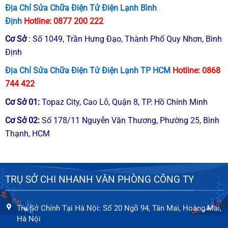
Địa Chỉ Sửa Chữa Điện Tử Điện Lạnh Bình
Định
Hotline:
0877 200 222
Cơ Sở
: Số 1049, Trần Hưng Đạo, Thành Phố Quy Nhơn, Bình
Định
Địa Chỉ Sửa Chữa Điện Tử Điện Lạnh TP HCM
Hotline:
0868
744 422
Cơ Sở
01
:
Topaz City, Cao Lỗ, Quận 8, TP. Hồ Chính Minh
Cơ Sở
02
:
Số 178/11 Nguyễn Văn Thương, Phường 25, Bình
Thạnh, HCM
TRỤ SỞ CHI NHANH VĂN PHÒNG CÔNG TY
Trụ Sở Chính Tại Hà Nội: Số 20 Ngõ 94, Tân Mai, Hoàng Mai,
Hà Nội