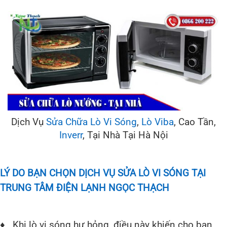
Dịch Vụ
Sửa Chữa Lò Vi Sóng
,
Lò Viba
, Cao Tần,
Inverr
, Tại Nhà Tại Hà Nội
LÝ DO BẠN CHỌN DỊCH VỤ SỬA LÒ VI SÓNG TẠI
TRUNG TÂM ĐIỆN LẠNH NGỌC THẠCH
♦ Khi lò vi sóng hư hỏng, điều này khiến cho bạn