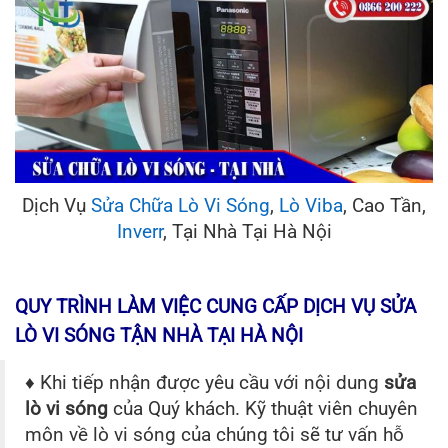
Dịch Vụ
Sửa Chữa Lò Vi Sóng
,
Lò Viba
, Cao Tần,
Inverr
, Tại Nhà Tại Hà Nội
QUY TRÌNH LÀM VIỆC CUNG CẤP DỊCH VỤ SỬA
LÒ VI SÓNG TẬN NHÀ TẠI HÀ NỘI
♦ Khi tiếp nhận được yêu cầu với nội dung
sửa
lò vi sóng
của Quý khách. Kỹ thuật viên chuyên
môn về lò vi sóng của chúng tôi sẽ tư vấn hỗ