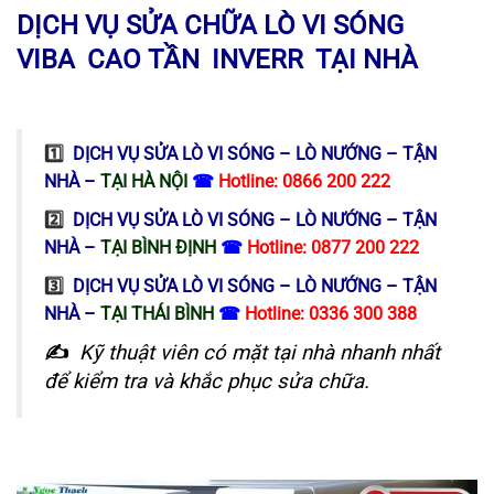
DỊCH VỤ
SỬA CHỮA LÒ VI SÓNG
,
VIBA
,
CAO TẦN
,
INVERR
,
TẠI NHÀ
1️⃣
DỊCH VỤ SỬA LÒ VI SÓNG – LÒ NƯỚNG – TẬN
NHÀ –
TẠI HÀ NỘI
☎
Hotline:
0866 200 222
2️⃣
DỊCH VỤ SỬA LÒ VI SÓNG – LÒ NƯỚNG – TẬN
NHÀ
–
TẠI
BÌNH ĐỊNH
☎
Hotline:
0877 200 222
3️⃣
DỊCH VỤ SỬA LÒ VI SÓNG – LÒ NƯỚNG – TẬN
NHÀ
–
TẠI
THÁI BÌNH
☎
Hotline:
0336 300 388
✍
Kỹ thuật viên có mặt tại nhà nhanh nhất
để kiểm tra và khắc phục sửa chữa.