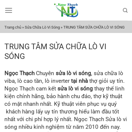
Bỏ
qua
nội
dung
Trang chủ
»
Sửa Chữa Lò Vi Sóng
»
TRUNG TÂM SỬA CHỮA LÒ VI SÓNG
TRUNG TÂM SỬA CHỮA LÒ VI
SÓNG
Ngọc Thạch
Chuyên
sửa lò vi sóng
, sửa chữa lò
viba, lò cao tần, lò inverter
tại nhà
thợ giỏi uy tín.
Ngọc Thạch cam kết
sửa lò vi sóng
thay thế linh
kiện chính hãng, bảo hành chu đáo, thợ kỹ thuật
có mặt nhanh nhất. Kỹ thuật viên phục vụ quý
khách hàng lấy uy tín thương hiểu làm đầu tốt
nhất với chi phí hợp lý nhất. Ngọc Thạch
Sửa lò vi
sóng
nhiều kinh nghiệm từ năm 2010 đến nay.