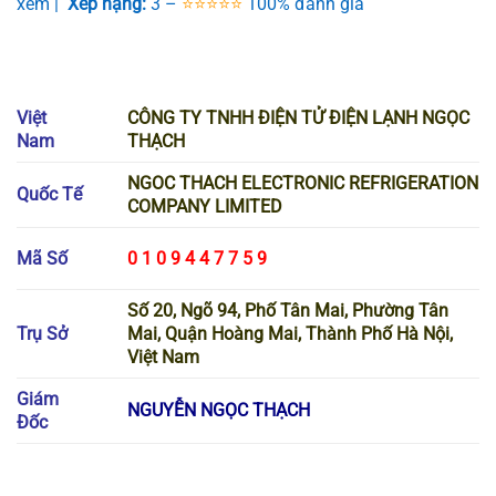
xem |
Xếp hạng:
3 –
⭐️⭐️⭐️⭐️⭐️
100% đánh giá
Tin Tức Giới Thiệu Công Ty Sửa Chữa Đồ Điện Tử Điện
Lạnh Ngọc Thạch
Việt
CÔNG TY TNHH ĐIỆN TỬ ĐIỆN LẠNH NGỌC
Nam
THẠCH
NGOC THACH ELECTRONIC REFRIGERATION
Quốc Tế
COMPANY LIMITED
Mã Số
0 1 0 9 4 4 7 7 5 9
Số 20, Ngõ 94, Phố Tân Mai, Phường Tân
Trụ Sở
Mai, Quận Hoàng Mai, Thành Phố Hà Nội,
Việt Nam
Giám
NGUYỄN NGỌC THẠCH
Đốc