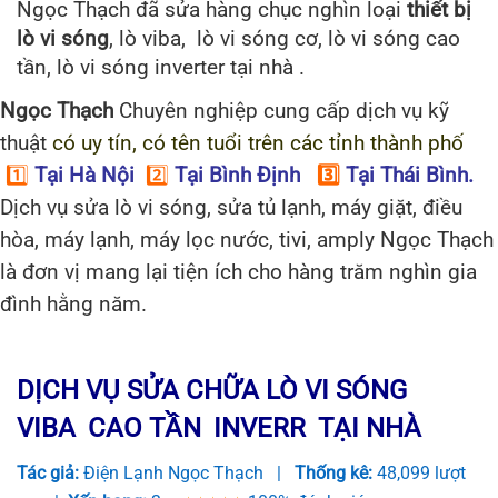
Ngọc Thạch đã sửa hàng chục nghìn loại
thiết bị
lò vi sóng
, lò viba, lò vi sóng cơ, lò vi sóng cao
tần, lò vi sóng inverter tại nhà .
Ngọc Thạch
Chuyên nghiệp cung cấp dịch vụ kỹ
thuật
có uy tín, có tên tuổi trên các tỉnh thành phố
1️⃣
Tại Hà Nội
2️⃣
Tại Bình Định
3️⃣
Tại Thái Bình.
Dịch vụ sửa lò vi sóng, sửa tủ lạnh, máy giặt, điều
hòa, máy lạnh, máy lọc nước, tivi, amply Ngọc Thạch
là đơn vị mang lại tiện ích cho hàng trăm nghìn gia
đình hằng năm.
DỊCH VỤ SỬA CHỮA LÒ VI SÓNG
,
VIBA
,
CAO TẦN
,
INVERR
,
TẠI NHÀ
Tác giả:
Điện Lạnh Ngọc Thạch
|
Thống kê:
48,099 lượt